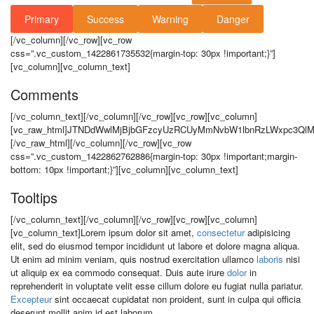
Primary
Success
Warning
Danger
[/vc_column][/vc_row][vc_row
css=”.vc_custom_1422861735532{margin-top: 30px !important;}”]
[vc_column][vc_column_text]
Comments
[/vc_column_text][/vc_column][/vc_row][vc_row][vc_column][vc_raw_html]JTNDdWwlMjBjbGFzcyUzRCUyMmNvbW1lbnRzLWxpc3QlMjIlM0UlMEElMjAlMjAlMjAlMjAlMjAlMjAlMjAlMjAlMjAlMjAlMjAlMjAlMjAlMjAlMjAlMjAlMjAlMjAlMjAlMjAlMjAlMjAlMjAlMjAlM0NsaSUzRSUwQSUyMCUyMCUyMCUyMCUyMCUyMCUyMCUyMCUyMCUyMCUyMCUyMCUyMCUyMCUyMCUyMCUyMCUyMCUyMCUyMCUyMCUyMCUyMCUyMCUyMCUyMCUyMCUyMCUzQ2RpdiUyMGlubGluZV9jb21tZW50JTNEJTIyY29tbWVudCUyMiUyMGNsYXNzJTNEJTIyYXJ0aWNsZSUyMGNvbW1lbnQlMjIlM0UlMEElMjAlMjAlMjAlMjAlMjAlMjAlMjAlMjAlMjAlMjAlMjAlMjAlMjAlMjAlMjAlMjAlMjAlMjAlMjAlMjAlMjAlMjAlMjAlMjAlMjAlMjAlMjAlMjAlMjAlMjAlMjAlMjAlM0NkaXYlMjBjbGFzcyUzRCUyMmNvbW1lbnQtYXV0aG9yJTIyJTNFJTBBJTIwJTIwJTIwJTIwJTIwJTIwJTIwJTIwJTIwJTIwJTIwJTIwJTIwJTIwJTIwJTIwJTIwJTIwJTIwJTIwJTIwJTIwJTIwJTIwJTIwJTIwJTIwJTIwJTIwJTIwJTIwJTIwJTIwJTIwJTIwJTIwJTNDaW1nJTIwdGl0bGUlM0QlMjJHYW1lciUyMENoaWNrJTIyJTIwYWx0JTNEJTIySW1hZ2UlMjBBbHRlcm5hdGl2ZSUyMHRleHQlMjIlMjBzcmMlM0QlMjJodHRwJTNBJTJGJTJGc2hpbmV0aGVtZS5jb20lMkZkZW1vc2QlMkZ0cmF2ZWxlciUyRmNhciUyRndwLWNvbnRlbnQlMkZ1cGxvYWRzJTJGMjAxNSUyRjA4JTJGMzAtMTUweDE1MC5naWYlMjIlM0UlMEElMjAlMjAlMjAlMjAlMjAlMjAlMjAlMjAlMjAlMjAlMjAlMjAlMjAlMjAlMjAlMjAlMjAlMjAlMjAlMjAlMjAlMjAlMjAlMjAlMjAlMjAlMjAlMjAlMjAlMjAlMjAlMjAlM0MlMkZkaXYlM0UlMEElMjAlMjAlMjAlMjAlMjAlMjAlMjAlMjAlMjAlMjAlMjAlMjAlMjAlMjAlMjAlMjAlMjAlMjAlMjAlMjAlMjAlMjAlMjAlMjAlMjAlMjAlMjAlMjAlMjAlMjAlMjAlMjAlM0NkaXYlMjBjbGFzcyUzRCUyMmNvbW1lbnQtaW5uZXIlMjIlM0UlM0NzcGFuJTIwY2xhc3MlM0QlMjJjb21tZW50LWF1dGhvci1uYW1lJTIyJTNFQWxpc29uJTIwTWFja2VuemllJTNDJTJGc3BhbiUzRSUwQSUyMCUyMCUyMCUyMCUyMCUyMCUyMCUyMCUyMCUyMCUyMCUyMCUyMCUyMCUyMCUyMCUyMCUyMCUyMCUyMCUyMCUyMCUyMCUyMCUyMCUyMCUyMCUyMCUyMCUyMCUyMCUyMCUyMCUyMCUyMCUyMCUzQ3AlMjBjbGFzcyUzRCUyMmNvbW1lbnQtY29udGVudCUyMiUzRVNvY2lvc3F1JTIwbWklMjBuYXNjZXR1ciUyMHNhcGllbiUyMG1hZ25hJTIwdml0YWUlMjBhZW5lYW4lMjBudWxsYSUyMGF1Y3RvciUyMGltcGVyZGlldCUyMHByaW1pcyUyMHJpc3VzJTIwYXQlMjB0ZW1wb3IlMjB0ZW1wb3IlMjBjb25ndWUlMjBsYWNpbmlhJTIwYWRpcGlzY2luZyUyMGRpcyUyMHZlc3RpYnVsdW0lMjBudW5jJTIwdWx0cmljaWVzJTIwdHJpc3RpcXVlJTIwZGlnbmlzc2ltJTIwb3JuYXJlJTIwZGlhbSUyMHByYWVzZW50JTNDJTJGcCUzRSUzQ3NwYW4lMjBjbGFzcyUzRCUyMmNvbW1lbnQtdGltZSUyMiUzRTE1JTIwc2Vjb25kcyUyMGFnbyUzQyUyRnNwYW4lM0UlM0NhJTIwaHJlZiUzRCUyMiUyMyUyMiUyMGNsYXNzJTNEJTIyY29tbWVudC1yZXBseSUyMiUzRSUzQ2klMjBjbGFzcyUzRCUyMmZhJTIwZmEtcmVwbHklMjIlM0UlM0MlMkZpJTNFJTIwUmVwbHklM0MlMkZhJTNFJTNDYSUyMGhyZWYlM0QlMjIlMjMlMjIlMjBjbGFzcyUzRCUyMmNvbW1lbnQtbGlrZSUyMiUzRSUzQ2klMjBjbGFzcyUzRCUyMmZhJTIwZmEtaGVhcnQlMjIlM0UlM0MlMkZpJTNFJTIwMjIlM0MlMkZhJTNFJTBBJTIwJTIwJTIwJTIwJTIwJTIwJTIwJTIwJTIwJTIwJTIwJTIwJTIwJTIwJTIwJTIwJTIwJTIwJTIwJTIwJTIwJTIwJTIwJTIwJTIwJTIwJTIwJTIwJTIwJTIwJTIwJTIwJTNDJTJGZGl2JTNFJTBBJTIwJTIwJTIwJTIwJTIwJTIwJTIwJTIwJTIwJTIwJTIwJTIwJTIwJTIwJTIwJTIwJTIwJTIwJTIwJTIwJTIwJTIwJTIwJTIwJTIwJTIwJTIwJTIwJTNDJTJGZGl2JTNFJTBBJTIwJTIwJTIwJTIwJTIwJTIwJTIwJTIwJTIwJTIwJTIwJTIwJTIwJTIwJTIwJTIwJTIwJTIwJTIwJTIwJTIwJTIwJTIwJTIwJTNDJTJGbGklM0UlMEElMjAlMjAlMjAlMjAlMjAlMjAlMjAlMjAlMjAlMjAlMjAlMjAlMjAlMjAlMjAlMjAlMjAlMjAlMjAlMjAlMjAlMjAlMjAlMjAlM0NsaSUzRSUwQSUyMCUyMCUyMCUyMCUyMCUyMCUyMCUyMCUyMCUyMCUyMCUyMCUyMCUyMCUyMCUyMCUyMCUyMCUyMCUyMCUyMCUyMCUyMCUyMCUyMCUyMCUyMCUyMCUzQ2RpdiUyMGlubGluZV9jb21tZW50JTNEJTIyY29tbWVudCUyMiUyMGNsYXNzJTNEJTIyYXJ0aWNsZSUyMGNvbW1lbnQlMjIlM0UlMEElMjAlMjAlMjAlMjAlMjAlMjAlMjAlMjAlMjAlMjAlMjAlMjAlMjAlMjAlMjAlMjAlMjAlMjAlMjAlMjAlMjAlMjAlMjAlMjAlMjAlMjAlMjAlMjAlMjAlMjAlMjAlMjAlM0NkaXYlMjBjbGFzcyUzRCUyMmNvbW1lbnQtYXV0aG9yJTIyJTNFJTBBJTIwJTIwJTIwJTIwJTIwJTIwJTIwJTIwJTIwJTIwJTIwJTIwJTIwJTIwJTIwJTIwJTIwJTIwJTIwJTIwJTIwJTIwJTIwJTIwJTIwJTIwJTIwJTIwJTIwJTIwJTIwJTIwJTIwJTIwJTIwJTIwJTNDaW1nJTIwdGl0bGUlM0QlMjI0JTIwU3Ryb2tlcyUyMG9mJTIwRnVuJTIyJTIwYWx0JTNEJTIySW1hZ2UlMjBBbHRlcm5hdGl2ZSUyMHRleHQlMjIlMjBzcmMlM0QlMjJodHRwJTNBJTJGJTJGc2hpbmV0aGVtZS5jb20lMkZkZW1vc2QlMkZ0cmF2ZWxlciUyRmNhciUyRndwLWNvbnRlbnQlMkZ1cGxvYWRzJTJGMjAxNSUyRjA4JTJGMzAtMTUweDE1MC5naWYlMjIlM0UlMEElMjAlMjAlMjAlMjAlMjAlMjAlMjAlMjAlMjAlMjAlMjAlMjAlMjAlMjAlMjAlMjAlMjAlMjAlMjAlMjAlMjAlMjAlMjAlMjAlMjAlMjAlMjAlMjAlMjAlMjAlMjAlMjAlM0MlMkZkaXYlM0UlMEElMjAlMjAlMjAlMjAlMjAlMjAlMjAlMjAlMjAlMjAlMjAlMjAlMjAlMjAlMjAlMjAlMjAlMjAlMjAlMjAlMjAlMjAlMjAlMjAlMjAlMjAlMjAlMjAlMjAlMjAlMjAlMjAlM0NkaXYlMjBjbGFzcyUzRCUyMmNvbW1lbnQtaW5uZXIlMjIlM0UlM0NzcGFuJTIwY2xhc3MlM0QlMjJjb21tZW50LWF1dGhvci1uYW1lJTIyJTNFQnJhbmRvbiUyMEJ1cmdlc3MlM0MlMkZzcGFuJTNFJTBBJTIwJTIwJTIwJTIwJTIwJTIwJTIwJTIwJTIwJTIwJTIwJTIwJTIwJTIwJTIwJTIwJTIwJTIwJTIwJTIwJTIwJTIwJTIwJTIwJTIwJTIwJTIwJTIwJTIwJTIwJTIwJTIwJTIwJTIwJTIwJTIwJTNDcCUyMGNsYXNzJTNEJTIyY29tbWVudC1jb250ZW50JTIyJTNFSGVuZHJlcml0JTIwZG9sb3IlMjBhZW5lYW4lMjBoYWMlMjBncmF2aWRhJTIwbmlzbCUyMG9ybmFyZSUyMHZpdmVycmElMjBudWxsYW0lMjBhYyUyMGFudGUlMjBpbnRlZ2VyJTIwbW9yYmklMjB0ZW1wb3IlMjBmdXNjZSUyMHNvY2lvc3F1JTIwdmVzdGlidWx1bSUyMGRpY3R1bSUyMGNvbW1vZG8lMjBhYyUyMGR1aXMlMjBpbiUyMGxhY2luaWElMjBjb251YmlhJTIwY3VtJTIwbG9yZW0lMjB1bHRyaWNlcyUyMHVsbGFtY29ycGVyJTIwY29tbW9kbyUzQyUyRnAlM0UlM0NzcGFuJTIwY2xhc3MlM0QlMjJjb21tZW50LXRpbWUlMjIlM0UxNSUyMHNlY29uZHMlMjBhZ28lM0MlMkZzcGFuJTNFJTNDYSUyMGhyZWYlM0QlMjIlMjMlMjIlMjBjbGFzcyUzRCUyMmNvbW1lbnQtcmVwbHklMjIlM0UlM0NpJTIwY2xhc3MlM0QlMjJmYSUyMGZhLXJlcGx5JTIyJTNFJTNDJTJGaSUzRSUyMFJlcGx5JTNDJTJGYSUzRSUzQ2ElMjBocmVmJTNEJTIyJTIzJTIyJTIwY2xhc3MlM0QlMjJjb21tZW50LWxpa2UlMjIlM0UlM0NpJTIwY2xhc3MlM0QlMjJmYSUyMGZhLWhlYXJ0JTIyJTNFJTNDJTJGaSUzRSUyMDQ0JTNDJTJGYSUzRSUwQSUyMCUyMCUyMCUyMCUyMCUyMCUyMCUyMCUyMCUyMCUyMCUyMCUyMCUyMCUyMCUyMCUyMCUyMCUyMCUyMCUyMCUyMCUyMCUyMCUyMCUyMCUyMCUyMCUyMCUyMCUyMCUyMCUzQyUyRmRpdiUzRSUwQSUyMCUyMCUyMCUyMCUyMCUyMCUyMCUyMCUyMCUyMCUyMCUyMCUyMCUyMCUyMCUyMCUyMCUyMCUyMCUyMCUyMCUyMCUyMCUyMCUyMCUyMCUyMCUyMCUzQyUyRmRpdiUzRSUwQSUyMCUyMCUyMCUyMCUyMCUyMCUyMCUyMCUyMCUyMCUyMCUyMCUyMCUyMCUyMCUyMCUyMCUyMCUyMCUyMCUyMCUyMCUyMCUyMCUzQyUyRmxpJTNFJTBBJTIwJTIwJTIwJTIwJTIwJTIwJTIwJTIwJTIwJTIwJTIwJTIwJTIwJTIwJTIwJTIwJTIwJTIwJTIwJTIwJTIwJTIwJTIwJTIwJTNDbGklM0UlMEElMjAlMjAlMjAlMjAlMjAlMjAlMjAlMjAlMjAlMjAlMjAlMjAlMjAlMjAlMjAlMjAlMjAlMjAlMjAlMjAlMjAlMjAlMjAlMjAlMjAlMjAlMjAlMjAlM0NkaXYlMjBpbmxpbmVfY29tbWVudCUzRCUyMmNvbW1lbnQlMjIlMjBjbGFzcyUzRCUyMmFydGljbGUlMjBjb21tZW50JTIyJTNFJTBBJTIwJTIwJTIwJTIwJTIwJTIwJTIwJTIwJTIwJTIwJTIwJTIwJTIwJTIwJTIwJTIwJTIwJTIwJTIwJTIwJTIwJTIwJTIwJTIwJTIwJTIwJTIwJTIwJTIwJTIwJTIwJTIwJTNDZGl2JTIwY2xhc3MlM0QlMjJjb21tZW50LWF1dGhvciUyMiUzRSUwQSUyMCUyMCUyMCUyMCUyMCUyMCUyMCUyMCUyMCUyMCUyMCUyMCUyMCUyMCUyMCUyMCUyMCUyMCUyMCUyMCUyMCUyMCUyMCUyMCUyMCUyMCUyMCUyMCUyMCUyMCUyMCUyMCUyMCUyMCUyMCUyMCUzQ2ltZyUyMHRpdGxlJTNEJTIyU3BpZHklMjIlMjBhbHQlM0QlMjJJbWFnZSUyMEFsdGVybmF0aXZlJTIwdGV4dCUyMiUyMHNyYyUzRCUyMmh0dHAlM0ElMkYlMkZzaGluZXRoZW1lLmNvbSUyRmRlbW9zZCUyRnRyYXZlbGVyJTJGY2FyJTJGd3AtY29udGVudCUyRnVwbG9hZHMlMkYyMDE1JTJGMDglMkYzMC0xNTB4MTUwLmdpZiUyMiUzRSUwQSUyMCUyMCUyMCUyMCUyMCUyMCUyMCUyMCUyMCUyMCUyMCUyMCUyMCUyMCUyMCUyMCUyMCUyMCUyMCUyMCUyMCUyMCUyMCUyMCUyMCUyMCUyMCUyMCUyMCUyMCUyMCUyMCUzQyUyRmRpdiUzRSUwQSUyMCUyMCUyMCUyMCUyMCUyMCUyMCUyMCUyMCUyMCUyMCUyMCUyMCUyMCUyMCUyMCUyMCUyMCUyMCUyMCUyMCUyMCUyMCUyMCUyMCUyMCUyMCUyMCUyMCUyMCUyMCUyMCUzQ2RpdiUyMGNsYXNzJTNEJTIyY29tbWVudC1pbm5lciUyMiUzRSUzQ3NwYW4lMjBjbGFzcyUzRCUyMmNvbW1lbnQtYXV0aG9yLW5hbWUlMjIlM0VCcmFuZG9uJTIwQnVyZ2VzcyUzQyUyRnNwYW4lM0UlMEElMjAlMjAlMjAlMjAlMjAlMjAlMjAlMjAlMjAlMjAlMjAlMjAlMjAlMjAlMjAlMjAlMjAlMjAlMjAlMjAlMjAlMjAlMjAlMjAlMjAlMjAlMjAlMjAlMjAlMjAlMjAlMjAlMjAlMjAlMjAlMjAlM0NwJTIwY2xhc3MlM0QlMjJjb21tZW50LWNvbnRlbnQlMjIlM0VTZWQlMjB1cm5hJTIwbmVxdWUlMjBwcmltaXMlMjBzb2Npb3NxdSUyMGNsYXNzJTIwZWxpdCUyMHNvY2lvc3F1JTIwdXQlMjB0YWNpdGklMjBlcm9zJTIwdWxsYW1jb3JwZXIlMjBtdXMlMjBmZXVnaWF0JTIwc3VzcGVuZGlzc2UlMjBzYWdpdHRpcyUyMHBoYXNlbGx1cyUyMGF1Y3RvciUyMHB1cnVzJTIwc2VkJTIwcmhvbmN1cyUyMGRvbG9yJTIwY3VyYWJpdHVyJTNDJTJGcCUzRSUzQ3NwYW4lMjBjbGFzcyUzRCUyMmNvbW1lbnQtdGltZSUyMiUzRTE1JTIwc2Vjb25kcyUyMGFnbyUzQyUyRnNwYW4lM0UlM0NhJTIwaHJlZiUzRCUyMiUyMyUyMiUyMGNsYXNzJTNEJTIyY29tbWVudC1yZXBseSUyMiUzRSUzQ2klMjBjbGFzcyUzRCUyMmZhJTIwZmEtcmVwbHklMjIlM0UlM0MlMkZpJTNFJTIwUmVwbHklM0MlMkZhJTNFJTNDYSUyMGhyZWYlM0QlMjIlMjMlMjIlMjBjbGFzcyUzRCUyMmNvbW1lbnQtbGlrZSUyMiUzRSUzQ2klMjBjbGFzcyUzRCUyMmZhJTIwZmEtaGVhcnQlMjIlM0UlM0MlMkZpJTNFJTIwMzAlM0MlMkZhJTNFJTBBJTIwJTIwJTIwJTIwJTIwJTIwJTIwJTIwJTIwJTIwJTIwJTIwJTIwJTIwJTIwJTIwJTIwJTIwJTIwJTIwJTIwJTIwJTIwJTIwJTIwJTIwJTIwJTIwJTIwJTIwJTIwJTIwJTNDJTJGZGl2JTNFJTBBJTIwJTIwJTIwJTIwJTIwJTIwJTIwJTIwJTIwJTIwJTIwJTIwJTIwJTIwJTIwJTIwJTIwJTIwJTIwJTIwJTIwJTIwJTIwJTIwJTIwJTIwJTIwJTIwJTNDJTJGZGl2JTNFJTBBJTIwJTIwJTIwJTIwJTIwJTIwJTIwJTIwJTIwJTIwJTIwJTIwJTIwJTIwJTIwJTIwJTIwJTIwJTIwJTIwJTIwJTIwJTIwJTIwJTIwJTIwJTIwJTIwJTNDdWwlM0UlMEElMjAlMjAlMjAlMjAlMjAlMjAlMjAlMjAlMjAlMjAlMjAlMjAlMjAlMjAlMjAlMjAlMjAlMjAlMjAlMjAlMjAlMjAlMjAlMjAlMjAlMjAlMjAlMjAlMjAlMjAlMjAlMjAlM0NsaSUzRSUwQSUyMCUyMCUyMCUyMCUyMCUyMCUyMCUyMCUyMCUyMCUyMCUyMCUyMCUyMCUyMCUyMCUyMCUyMCUyMCUyMCUyMCUyMCUyMCUyMCUyMCUyMCUyMCUyMCUyMCUyMCUyMCUyMCUyMCUyMCUyMCUyMCUzQ2RpdiUyMGlubGluZV9jb21tZW50JTNEJTIyY29tbWVudCUyMiUyMGNsYXNzJTNEJTIyYXJ0aWNsZSUyMGNvbW1lbnQlMjIlM0UlMEElMjAlMjAlMjAlMjAlMjAlMjAlMjAlMjAlMjAlMjAlMjAlMjAlMjAlMjAlMjAlMjAlMjAlMjAlMjAlMjAlMjAlMjAlMjAlMjAlMjAlMjAlMjAlMjAlMjAlMjAlMjAlMjAlMjAlMjAlMjAlMjAlMjAlMjAlMjAlMjAlM0NkaXYlMjBjbGFzcyUzRCUyMmNvbW1lbnQtYXV0aG9yJTIyJTNFJTBBJTIwJTIwJTIwJTIwJTIwJTIwJTIwJTIwJTIwJTIwJTIwJTIwJTIwJTIwJTIwJTIwJTIwJTIwJTIwJTIwJTIwJTIwJTIwJTIwJTIwJTIwJTIwJTIwJTIwJTIwJTIwJTIwJTIwJTIwJTIwJTIwJTIwJTIwJTIwJTIwJTIwJTIwJTIwJTIwJTNDaW1nJTIwdGl0bGUlM0QlMjJHb29kJTIwam9iJTIyJTIwYWx0JTNEJTIySW1hZ2UlMjBBbHRlcm5hdGl2ZSUyMHRleHQlMjIlMjBzcmMlM0QlMjJodHRwJTNBJTJGJTJGc2hpbmV0aGVtZS5jb20lMkZkZW1vc2QlMkZ0cmF2ZWxlciUyRmNhciUyRndwLWNvbnRlbnQlMkZ1cGxvYWRzJTJGMjAxNSUyRjA4JTJGMzAtMTUweDE1MC5naWYlMjIlM0UlMEElMjAlMjAlMjAlMjAlMjAlMjAlMjAlMjAlMjAlMjAlMjAlMjAlMjAlMjAlMjAlMjAlMjAlMjAlMjAlMjAlMjAlMjAlMjAlMjAlMjAlMjAlMjAlMjAlMjAlMjAlMjAlMjAlMjAlMjAlMjAlMjAlMjAlMjAlMjAlMjAlM0MlMkZkaXYlM0UlMEElMjAlMjAlMjAlMjAlMjAlMjAlMjAlMjAlMjAlMjAlMjAlMjAlMjAlMjAlMjAlMjAlMjAlMjAlMjAlMjAlMjAlMjAlMjAlMjAlMjAlMjAlMjAlMjAlMjAlMjAlMjAlMjAlMjAlMjAlMjAlMjAlMjAlMjAlMjAlMjAlM0NkaXYlMjBjbGFzcyUzRCUyMmNvbW1lbnQtaW5uZXIlMjIlM0UlM0NzcGFuJTIwY2xhc3MlM0QlMjJjb21tZW50LWF1dGhvci1uYW1lJTIyJTNFRHlsYW4lMjBUYXlsb3IlM0MlMkZzcGFuJTNFJTBBJTIwJTIwJTIwJTIwJTIwJTIwJTIwJTIwJTIwJTIwJTIwJTIwJTIwJTIwJTIwJTIwJTIwJTIwJTIwJTIwJTIwJTIwJTIwJTIwJTIwJTIwJTIwJTIwJTIwJTIwJTIwJTIwJTIwJTIwJTIwJTIwJTIwJTIwJTIwJTIwJTIwJTIwJTIwJTIwJTNDcCUyMGNsYXNzJTNEJTIyY29tbWVudC1jb250ZW50JTIyJTNFTWFnbm
Tooltips
[/vc_column_text][/vc_column][/vc_row][vc_row][vc_column]
[vc_column_text]Lorem ipsum dolor sit amet,
consectetur
adipisicing
elit, sed do eiusmod tempor incididunt ut labore et dolore magna aliqua.
Ut enim ad minim veniam, quis nostrud exercitation ullamco
laboris
nisi
ut aliquip ex ea commodo consequat. Duis aute irure
dolor
in
reprehenderit in voluptate velit esse cillum dolore eu fugiat nulla pariatur.
Excepteur
sint occaecat cupidatat non proident, sunt in culpa qui officia
deserunt mollit anim id est laborum.