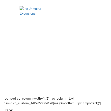
Page : Elements
[vc_row][vc_column width=”1/2″][vc_column_text
css=”.vc_custom_1422853864196{margin-bottom: 5px !important;}”]
Tabs